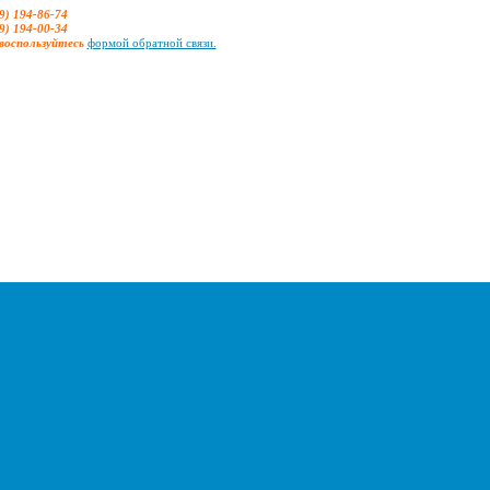
9) 194-86-74
9) 194-00-34
воспользуйтесь
формой обратной связи.
.